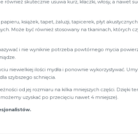
le również skutecznie usuwa kurz, kłaczki, włosy, a nawet 
apieru, książek, tapet, żaluzji, tapicerek, płyt akustycznyc
nych. Może być również stosowany na tkaninach, których c
zmazywać i nie wyniknie potrzeba powtórnego mycia powie
niądze.
iu niewielkiej ilości mydła i ponownie wykorzystywać. Um
 dla szybszego schnięcia.
żności od jej rozmiaru na kilka mniejszych części. Dzięki 
i możemy uzyskać po przecięciu nawet 4 mniejsze).
sjonalistów.