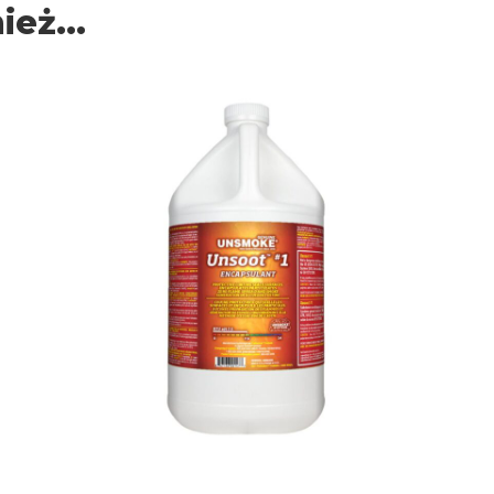
nież…