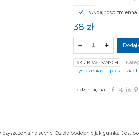
Wydajność: zmienna
38
zł
ilość
Dodaj 
Chemical
Sponge
Kateg
SKU:
BRAK DANYCH
czyszczenia po powodziach 
Podziel się na:
 czyszczenia na sucho. Działa podobnie jak gumka. Jest p