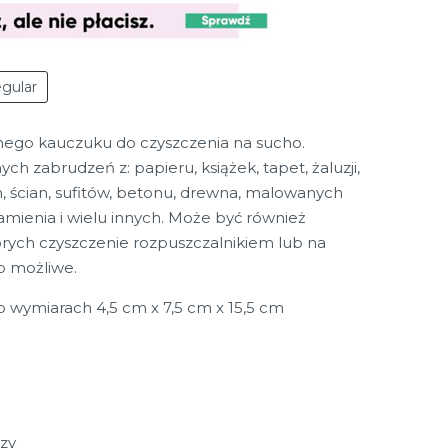
gular
nego kauczuku do czyszczenia na sucho.
ch zabrudzeń z: papieru, książek, tapet, żaluzji,
h, ścian, sufitów, betonu, drewna, malowanych
mienia i wielu innych. Może być również
órych czyszczenie rozpuszczalnikiem lub na
b możliwe.
o wymiarach 4,5 cm x 7,5 cm x 15,5 cm
zy