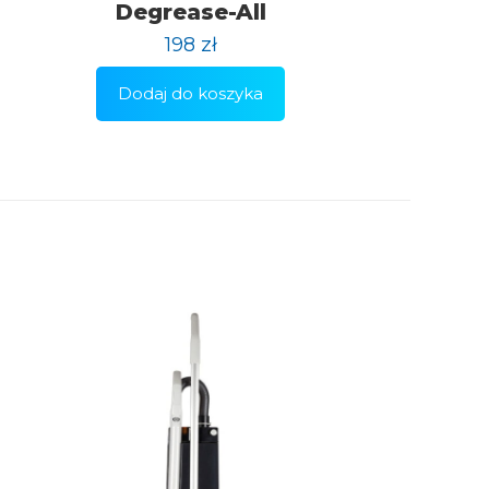
Degrease-All
198
zł
Dodaj do koszyka