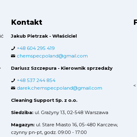
Kontakt
ić
Jakub Pietrzak - Właściciel
+48 604 295 419
chemspecpoland@gmail.com
,
Dariusz Szczepura - Kierownik sprzedaży
+48 537 244 854
<
darek.chemspecpoland@gmail.com
Cleaning Support Sp. z o.o.
Siedziba:
ul. Grażyny 13, 02-548 Warszawa
Magazyn:
ul. Stare Miasto 16, 05-480 Karczew,
czynny pn-pt, godz. 09:00 - 17:00