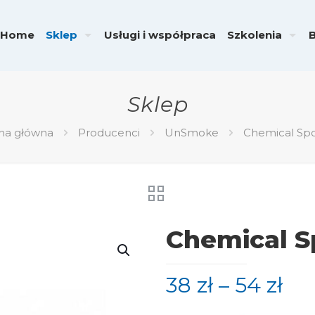
Home
Sklep
Usługi i współpraca
Szkolenia
Sklep
na główna
Producenci
UnSmoke
Chemical Sp
Chemical 
38
zł
–
54
zł