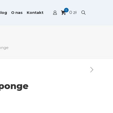
0
Blog
O nas
Kontakt
0 zł
onge
Sponge