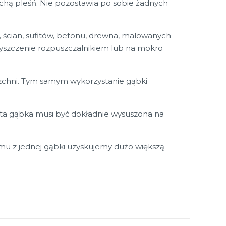
suchą pleśń. Nie pozostawia po sobie żadnych
h, ścian, sufitów, betonu, drewna, malowanych
zyszczenie rozpuszczalnikiem lub na mokro
rzchni. Tym samym wykorzystanie gąbki
yta gąbka musi być dokładnie wysuszona na
temu z jednej gąbki uzyskujemy dużo większą