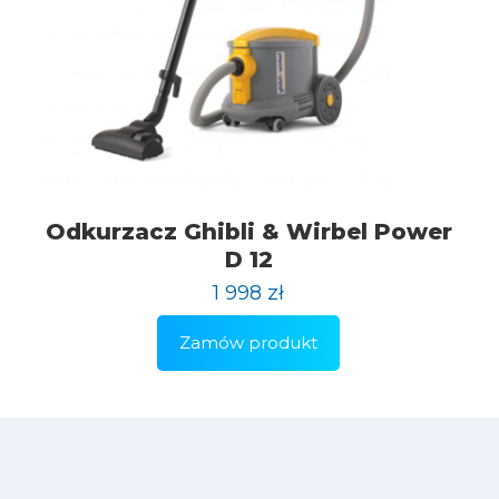
Odkurzacz Ghibli & Wirbel Power
D 12
1 998
zł
Zamów produkt