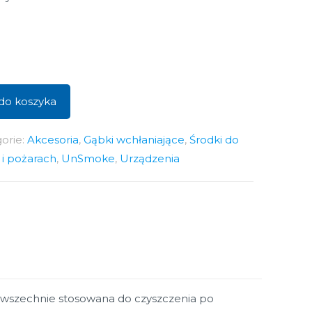
do koszyka
orie:
Akcesoria
,
Gąbki wchłaniające
,
Środki do
i pożarach
,
UnSmoke
,
Urządzenia
owszechnie stosowana do czyszczenia po