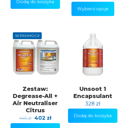
Dodaj do koszyka
Wybierz opcje
Ten
produkt
ma
wiele
wariantów.
W PROMOCJI
Opcje
można
wybrać
na
stronie
produktu
Zestaw:
Unsoot 1
Degrease-All +
Encapsulant
Air Neutraliser
328
zł
Citrus
Dodaj do koszyka
Pierwotna
Aktualna
402
zł
446
zł
cena
cena