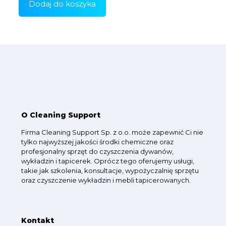
wynosiła:
wynosi:
Dodaj do koszyka
446 zł.
402 zł.
O Cleaning Support
Firma Cleaning Support Sp. z o.o. może zapewnić Ci nie
tylko najwyższej jakości środki chemiczne oraz
profesjonalny sprzęt do czyszczenia dywanów,
wykładzin i tapicerek. Oprócz tego oferujemy usługi,
takie jak szkolenia, konsultacje, wypożyczalnię sprzętu
oraz czyszczenie wykładzin i mebli tapicerowanych.
Kontakt