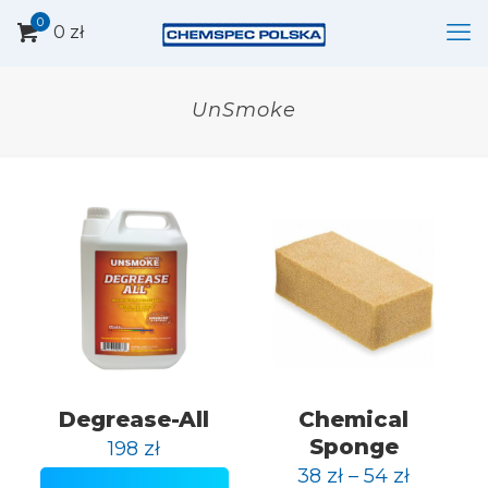
0
0 zł
UnSmoke
Degrease-All
Chemical
Sponge
198
zł
38
zł
–
54
zł