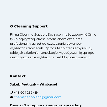
O Cleaning Support
Firma Cleaning Support Sp. z o.o. może zapewnić Ci nie
tylko najwyższej jakości środki chemiczne oraz
profesjonalny sprzęt do czyszczenia dywanów,
wykładzin i tapicerek. Oprócz tego oferujemy usługi,
takie jak szkolenia, konsultacje, wypożyczalnię sprzętu
oraz czyszczenie wykładzin i mebli tapicerowanych.
Kontakt
Jakub Pietrzak - Właściciel
+48 604 295 419
chemspecpoland@gmail.com
Dariusz Szczepura - Kierownik sprzedaży