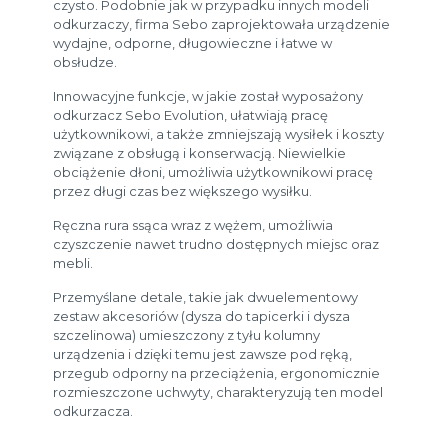
czysto. Podobnie jak w przypadku innych modeli
odkurzaczy, firma Sebo zaprojektowała urządzenie
wydajne, odporne, długowieczne i łatwe w
obsłudze.
Innowacyjne funkcje, w jakie został wyposażony
odkurzacz Sebo Evolution, ułatwiają pracę
użytkownikowi, a także zmniejszają wysiłek i koszty
związane z obsługą i konserwacją. Niewielkie
obciążenie dłoni, umożliwia użytkownikowi pracę
przez długi czas bez większego wysiłku.
Ręczna rura ssąca wraz z wężem, umożliwia
czyszczenie nawet trudno dostępnych miejsc oraz
mebli.
Przemyślane detale, takie jak dwuelementowy
zestaw akcesoriów (dysza do tapicerki i dysza
szczelinowa) umieszczony z tyłu kolumny
urządzenia i dzięki temu jest zawsze pod ręką,
przegub odporny na przeciążenia, ergonomicznie
rozmieszczone uchwyty, charakteryzują ten model
odkurzacza.