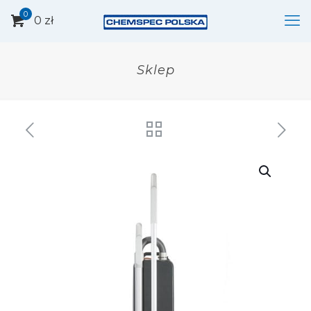
0
0 zł
Sklep