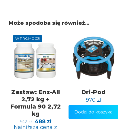
Może spodoba się również…
W PROMOCJI
Zestaw: Enz-All
Dri-Pod
2,72 kg +
970
zł
Formula 90 2,72
Dodaj do koszyka
kg
Pierwotna
Aktualna
488
zł
542
zł
cena
cena
Najniższa cena z