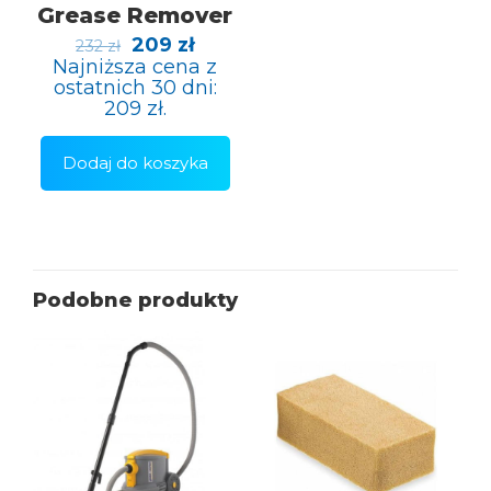
Grease Remover
Pierwotna
Aktualna
209
zł
232
zł
cena
cena
Najniższa cena z
wynosiła:
wynosi:
ostatnich 30 dni:
232 zł.
209 zł.
209
zł
.
Dodaj do koszyka
Podobne produkty