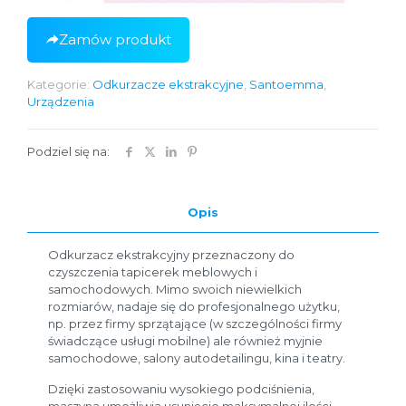
Zamów produkt
Kategorie:
Odkurzacze ekstrakcyjne
,
Santoemma
,
Urządzenia
Podziel się na:
Opis
Odkurzacz ekstrakcyjny przeznaczony do
czyszczenia tapicerek meblowych i
samochodowych. Mimo swoich niewielkich
rozmiarów, nadaje się do profesjonalnego użytku,
np. przez firmy sprzątające (w szczególności firmy
świadczące usługi mobilne) ale również myjnie
samochodowe, salony autodetailingu, kina i teatry.
Dzięki zastosowaniu wysokiego podciśnienia,
maszyna umożliwia usunięcie maksymalnej ilości