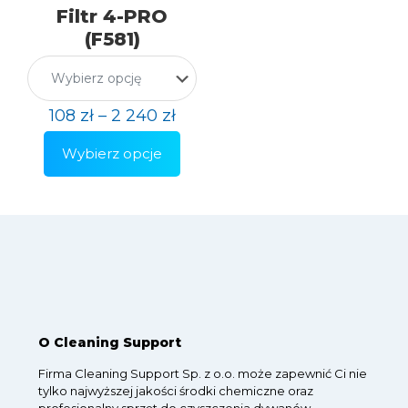
Filtr 4-PRO
(F581)
108
zł
–
2 240
zł
Wybierz opcje
Ten
produkt
ma
wiele
wariantów.
Opcje
można
wybrać
na
stronie
produktu
O Cleaning Support
Firma Cleaning Support Sp. z o.o. może zapewnić Ci nie
tylko najwyższej jakości środki chemiczne oraz
profesjonalny sprzęt do czyszczenia dywanów,