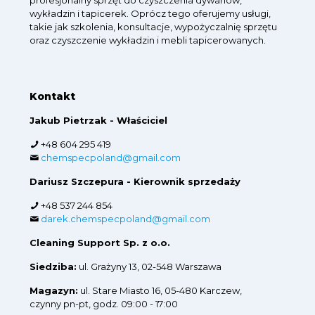
wykładzin i tapicerek. Oprócz tego oferujemy usługi,
takie jak szkolenia, konsultacje, wypożyczalnię sprzętu
oraz czyszczenie wykładzin i mebli tapicerowanych.
Kontakt
Jakub Pietrzak - Właściciel
+48 604 295 419
chemspecpoland@gmail.com
Dariusz Szczepura - Kierownik sprzedaży
+48 537 244 854
darek.chemspecpoland@gmail.com
Cleaning Support Sp. z o.o.
Siedziba:
ul. Grażyny 13, 02-548 Warszawa
Magazyn:
ul. Stare Miasto 16, 05-480 Karczew,
czynny pn-pt, godz. 09:00 - 17:00