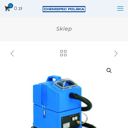
0
0 zł
Sklep