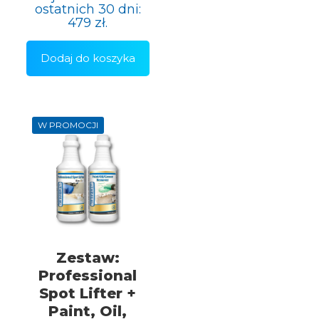
wynosiła:
wynosi:
ostatnich 30 dni:
542 zł.
488 zł.
479
zł
.
Dodaj do koszyka
W PROMOCJI
Zestaw:
Professional
Spot Lifter +
Paint, Oil,