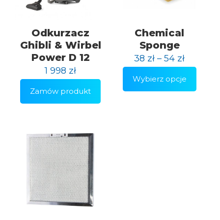
Odkurzacz
Chemical
Ghibli & Wirbel
Sponge
Power D 12
38
zł
–
54
zł
1 998
zł
Wybierz opcje
Ten
Zamów produkt
produkt
ma
wiele
wariantów.
Opcje
można
wybrać
na
stronie
produktu