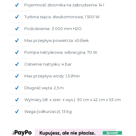
Pojemność zbiornika na zabrudzenia: 14 l
Turbina ssąca: dwukomorowa, 1 500 W
Podciśnienie: 3 000 mm H2O
Max przepływ powietrza: 45 l/sek
Pompa natryskowa: wibracyjna, 70 W
Ciśnienie natrysku: 4 bar
Max przepływ wody: 1,5 l/min
Długość węża: 2,5 m
Wymiary (dł. x szer. x wys.): 30 cm x 42 cm x 53 cm
Waga (odkurzacz): 13 kg