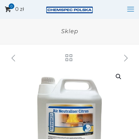
0
0 zł
Sklep