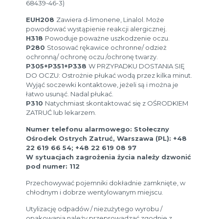
68439-46-3)
EUH208
Zawiera d-limonene, Linalol. Może
powodować wystąpienie reakcji alergicznej.
H318
Powoduje poważne uszkodzenie oczu.
P280
Stosować rękawice ochronne/ odzież
ochronną/ ochronę oczu /ochronę twarzy.
P305+P351+P338
W PRZYPADKU DOSTANIA SIĘ
DO OCZU: Ostrożnie płukać wodą przez kilka minut.
Wyjąć soczewki kontaktowe, jeżeli są i można je
łatwo usunąć. Nadal płukać.
P310
Natychmiast skontaktować się z OŚRODKIEM
ZATRUĆ lub lekarzem.
Numer telefonu alarmowego: Stołeczny
Ośrodek Ostrych Zatruć, Warszawa (PL): +48
22 619 66 54; +48 22 619 08 97
W sytuacjach zagrożenia życia należy dzwonić
pod numer: 112
Przechowywać pojemniki dokładnie zamknięte, w
chłodnym i dobrze wentylowanym miejscu.
Utylizację odpadów / niezużytego wyrobu /
opakowania należy przeprowadzać zgodnie z