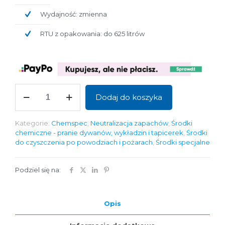
Wydajność: zmienna
RTU z opakowania: do 625 litrów
ilość
Dodaj do koszyka
Air
Neutraliser
Citrus
Kategorie:
Chemspec
,
Neutralizacja zapachów
,
Środki
chemiczne - pranie dywanów, wykładzin i tapicerek
,
Środki
do czyszczenia po powodziach i pożarach
,
Środki specjalne
Podziel się na:
Opis