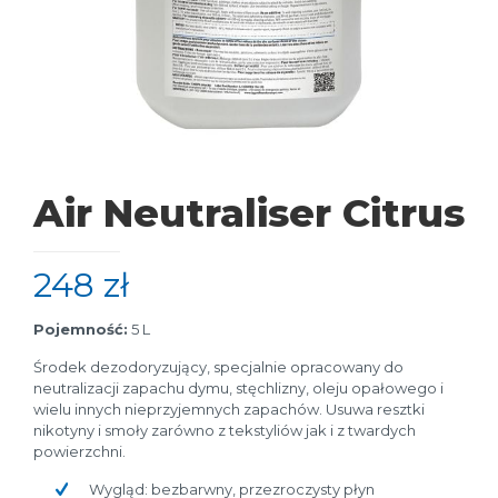
Air Neutraliser Citrus
248
zł
Pojemność:
5 L
Środek dezodoryzujący, specjalnie opracowany do
neutralizacji zapachu dymu, stęchlizny, oleju opałowego i
wielu innych nieprzyjemnych zapachów. Usuwa resztki
nikotyny i smoły zarówno z tekstyliów jak i z twardych
powierzchni.
Wygląd: bezbarwny, przezroczysty płyn