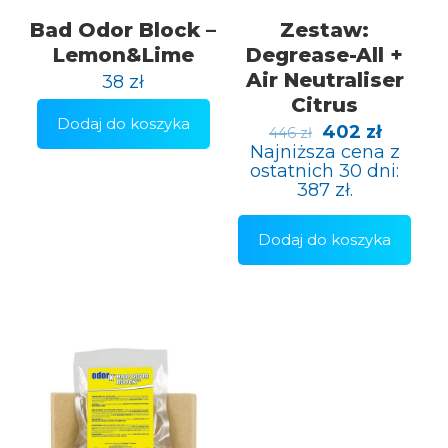
Bad Odor Block –
Zestaw:
Lemon&Lime
Degrease-All +
Air Neutraliser
38
zł
Citrus
Dodaj do koszyka
Pierwotna
Aktual
402
zł
446
zł
cena
cena
Najniższa cena z
wynosiła:
wynosi:
ostatnich 30 dni:
446 zł.
402 zł.
387
zł
.
Dodaj do koszyka