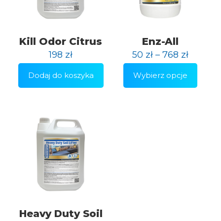
Kill Odor Citrus
Enz-All
198
zł
50
zł
–
768
zł
Dodaj do koszyka
Wybierz opcje
Ten
produkt
ma
wiele
wariantów.
Opcje
można
wybrać
na
stronie
produktu
Heavy Duty Soil