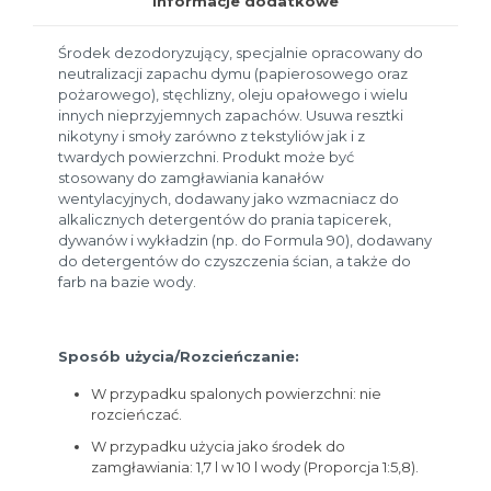
Informacje dodatkowe
Środek dezodoryzujący, specjalnie opracowany do
neutralizacji zapachu dymu (papierosowego oraz
pożarowego), stęchlizny, oleju opałowego i wielu
innych nieprzyjemnych zapachów. Usuwa resztki
nikotyny i smoły zarówno z tekstyliów jak i z
twardych powierzchni. Produkt może być
stosowany do zamgławiania kanałów
wentylacyjnych, dodawany jako wzmacniacz do
alkalicznych detergentów do prania tapicerek,
dywanów i wykładzin (np. do Formula 90), dodawany
do detergentów do czyszczenia ścian, a także do
farb na bazie wody.
Sposób użycia/Rozcieńczanie:
W przypadku spalonych powierzchni: nie
rozcieńczać.
W przypadku użycia jako środek do
zamgławiania: 1,7 l w 10 l wody (Proporcja 1:5,8).