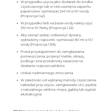
W przypadku użycia jako dodatek do środka
czyszczącego lub w celu usunięcia zapachu
papierosów: wymieszać 240 ml w 10 l wody
(Proporcja 1:42).
W przypadku farb na bazie wody należy użyć
310 ml w 10 l farby (Proporcja 1:32).
Aby usunąć sadzę i odświeżyć dywany,
wykładziny i tapicerki: wymieszać 80 ml w 10 l
wody (Proporcja 1:126).
Przed przystąpieniem do zamgławiania
pomieszczenia, przykryć meble, obrazy,
podłogi i inne przedmioty narażone na
działanie rozpuszczalników.
Unikać nadmiernego zmoczenia.
W zależności od wybranej metody czyszczenia,
nakładać przy użyciu: zamgławiarki ULV, pędzla
z naturalnego włókna, mopa, gąbką lub wyprać
ekstrakcyjnie.
Ważne:
Używać produktu tylko w dobrze