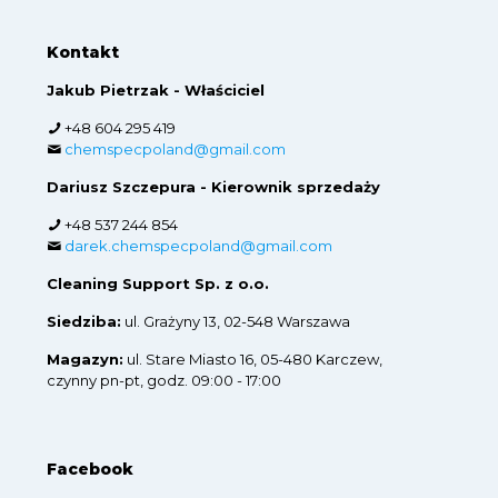
Kontakt
Jakub Pietrzak - Właściciel
+48 604 295 419
chemspecpoland@gmail.com
Dariusz Szczepura - Kierownik sprzedaży
+48 537 244 854
darek.chemspecpoland@gmail.com
Cleaning Support Sp. z o.o.
Siedziba:
ul. Grażyny 13, 02-548 Warszawa
Magazyn:
ul. Stare Miasto 16, 05-480 Karczew,
czynny pn-pt, godz. 09:00 - 17:00
Facebook