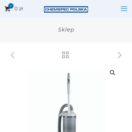
0
0 zł
Sklep