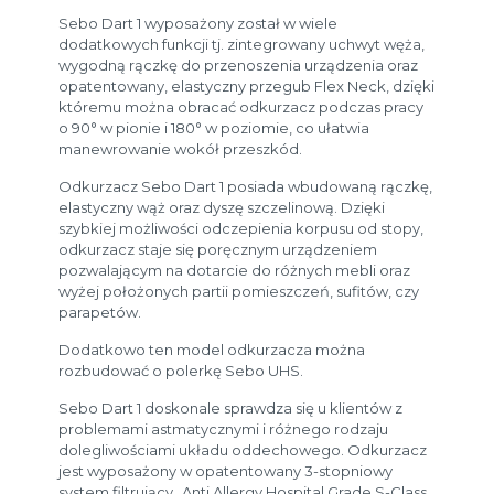
Sebo Dart 1 wyposażony został w wiele
dodatkowych funkcji tj. zintegrowany uchwyt węża,
wygodną rączkę do przenoszenia urządzenia oraz
opatentowany, elastyczny przegub Flex Neck, dzięki
któremu można obracać odkurzacz podczas pracy
o 90° w pionie i 180° w poziomie, co ułatwia
manewrowanie wokół przeszkód.
Odkurzacz Sebo Dart 1 posiada wbudowaną rączkę,
elastyczny wąż oraz dyszę szczelinową. Dzięki
szybkiej możliwości odczepienia korpusu od stopy,
odkurzacz staje się poręcznym urządzeniem
pozwalającym na dotarcie do różnych mebli oraz
wyżej położonych partii pomieszczeń, sufitów, czy
parapetów.
Dodatkowo ten model odkurzacza można
rozbudować o polerkę Sebo UHS.
Sebo Dart 1 doskonale sprawdza się u klientów z
problemami astmatycznymi i różnego rodzaju
dolegliwościami układu oddechowego. Odkurzacz
jest wyposażony w opatentowany 3-stopniowy
system filtrujący „Anti Allergy Hospital Grade S-Class