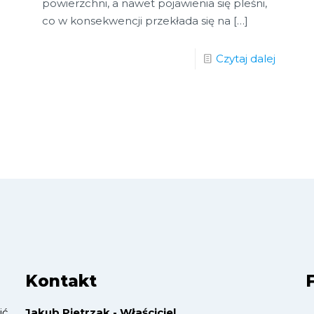
powierzchni, a nawet pojawienia się pleśni,
co w konsekwencji przekłada się na
[…]
Czytaj dalej
Kontakt
ić
Jakub Pietrzak - Właściciel