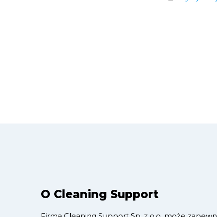
O Cleaning Support
Firma Cleaning Support Sp. z o.o. może zapewn