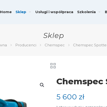
Home
Sklep
Usługi i współpraca
Szkolenia
Sklep
ówna
Producenci
Chemspec
Chemspec Spotter
Chemspec S
5 600
zł