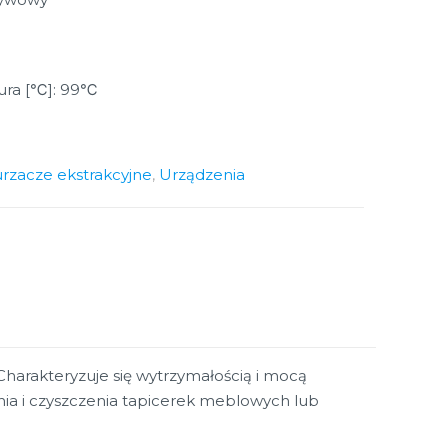
ura [℃]: 99℃
rzacze ekstrakcyjne
,
Urządzenia
harakteryzuje się wytrzymałością i mocą
ia i czyszczenia tapicerek meblowych lub