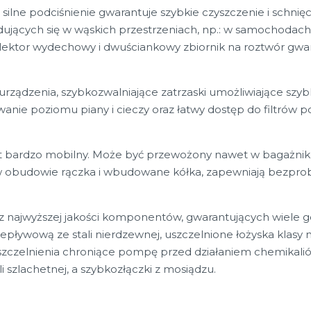
silne podciśnienie gwarantuje szybkie czyszczenie i schnięc
najdujących się w wąskich przestrzeniach, np.: w samochoda
olektor wydechowy i dwuściankowy zbiornik na roztwór gwa
 urządzenia, szybkozwalniające zatrzaski umożliwiające szy
nie poziomu piany i cieczy oraz łatwy dostęp do filtrów p
jest bardzo mobilny. Może być przewożony nawet w bagaż
budowie rączka i wbudowane kółka, zapewniają bezprobl
najwyższej jakości komponentów, gwarantujących wiele go
pływową ze stali nierdzewnej, uszczelnione łożyska klasy mo
 uszczelnienia chroniące pompę przed działaniem chemikal
tali szlachetnej, a szybkozłączki z mosiądzu.