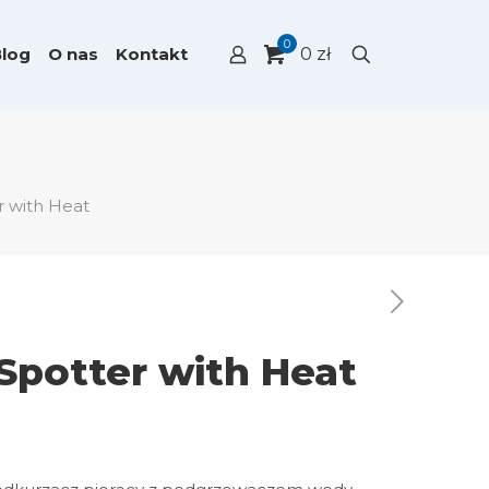
0
Blog
O nas
Kontakt
0 zł
 with Heat
potter with Heat