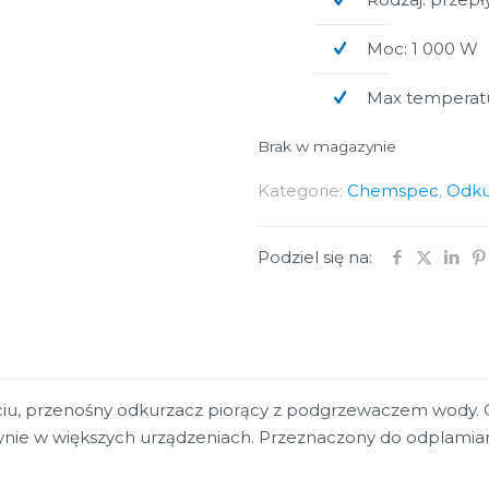
Moc: 1 000 W
Max temperat
Brak w magazynie
Kategorie:
Chemspec
,
Odku
Podziel się na:
ciu, przenośny odkurzacz piorący z podgrzewaczem wody. C
ynie w większych urządzeniach. Przeznaczony do odplamian