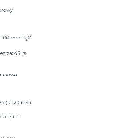
orowy
 2 100 mm H
O
2
trza: 46 l/s
ranowa
Bar) / 120 (PSI)
 5 l / min
ływowy