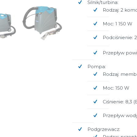
Silnik/turbina:
Rodzaj: 2 kom
Moc: 1 150 W
Podciśnienie:
Przepływ powie
Pompa:
Rodzaj: memb
Moc: 150 W
Ciśnienie: 8,3 (
Przepływ wody:
Podgrzewacz:
Rodzaj: przep