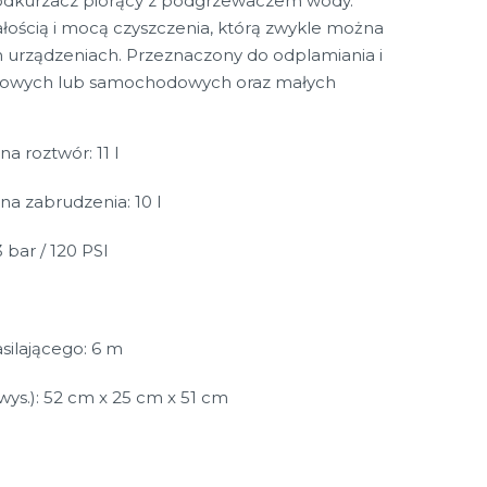
 odkurzacz piorący z podgrzewaczem wody.
łością i mocą czyszczenia, którą zwykle można
h urządzeniach. Przeznaczony do odplamiania i
blowych lub samochodowych oraz małych
a roztwór: 11 l
na zabrudzenia: 10 l
3 bar / 120 PSI
ilającego: 6 m
 wys.): 52 cm x 25 cm x 51 cm