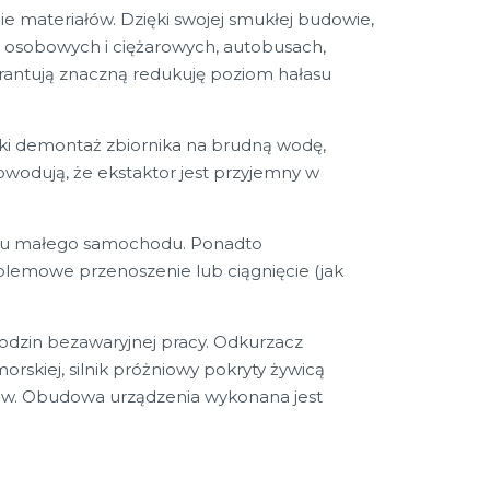
ie materiałów. Dzięki swojej smukłej budowie,
ch osobowych i ciężarowych, autobusach,
rantują znaczną redukuję poziom hałasu
bki demontaż zbiornika na brudną wodę,
owodują, że ekstaktor jest przyjemny w
niku małego samochodu. Ponadto
emowe przenoszenie lub ciągnięcie (jak
dzin bezawaryjnej pracy. Odkurzacz
rskiej, silnik próżniowy pokryty żywicą
iów. Obudowa urządzenia wykonana jest