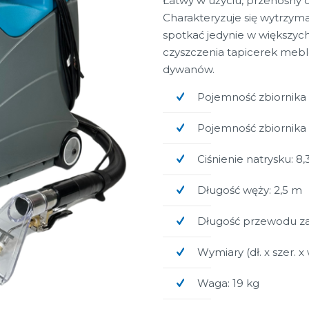
Łatwy w użyciu, przenośny
Charakteryzuje się wytrzyma
spotkać jedynie w większyc
czyszczenia tapicerek me
dywanów.
Pojemność zbiornika n
Pojemność zbiornika 
Ciśnienie natrysku: 8,
Długość węży: 2,5 m
Długość przewodu zas
Wymiary (dł. x szer. x
Waga: 19 kg