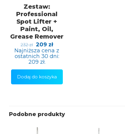
Zestaw:
Professional
Spot Lifter +
Paint, Oil,
Grease Remover
Pierwotna
Aktualna
209
zł
232
zł
cena
cena
Najniższa cena z
wynosiła:
wynosi:
ostatnich 30 dni:
232 zł.
209 zł.
209
zł
.
Dodaj do koszyka
Podobne produkty