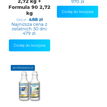
2,72 kg +
970
zł
Formula 90 2,72
Dodaj do koszyka
kg
Pierwotna
Aktualna
488
zł
542
zł
cena
cena
Najniższa cena z
wynosiła:
wynosi:
ostatnich 30 dni:
542 zł.
488 zł.
479
zł
.
Dodaj do koszyka
W PROMOCJI