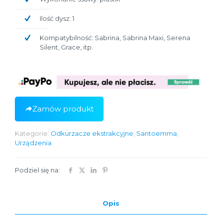
Ilość dysz: 1
Kompatybilność: Sabrina, Sabrina Maxi, Serena
Silent, Grace, itp.
Zamów produkt
Kategorie:
Odkurzacze ekstrakcyjne
,
Santoemma
,
Urządzenia
Podziel się na:
Opis