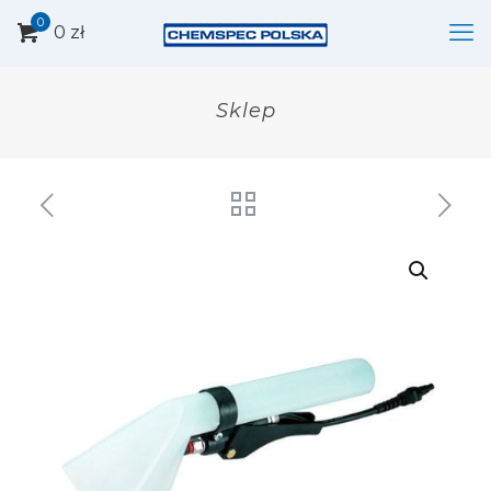
0
0 zł
Sklep