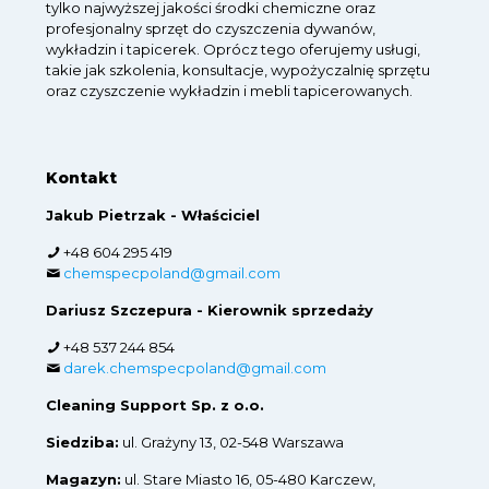
tylko najwyższej jakości środki chemiczne oraz
profesjonalny sprzęt do czyszczenia dywanów,
wykładzin i tapicerek. Oprócz tego oferujemy usługi,
takie jak szkolenia, konsultacje, wypożyczalnię sprzętu
oraz czyszczenie wykładzin i mebli tapicerowanych.
Kontakt
Jakub Pietrzak - Właściciel
+48 604 295 419
chemspecpoland@gmail.com
Dariusz Szczepura - Kierownik sprzedaży
+48 537 244 854
darek.chemspecpoland@gmail.com
Cleaning Support Sp. z o.o.
Siedziba:
ul. Grażyny 13, 02-548 Warszawa
Magazyn:
ul. Stare Miasto 16, 05-480 Karczew,