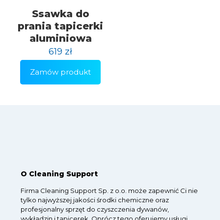
Ssawka do
prania tapicerki
aluminiowa
619
zł
Zamów produkt
O Cleaning Support
Firma Cleaning Support Sp. z o.o. może zapewnić Ci nie
tylko najwyższej jakości środki chemiczne oraz
profesjonalny sprzęt do czyszczenia dywanów,
wykładzin i tapicerek. Oprócz tego oferujemy usługi,