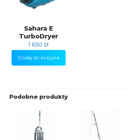
Sahara E
TurboDryer
1 650
zł
Dodaj do koszyka
Podobne produkty