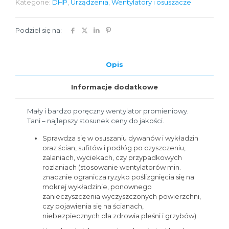
Kategorie:
DHP
,
Urządzenia
,
Wentylatory i osuszacze
Podziel się na:
Opis
Informacje dodatkowe
Mały i bardzo poręczny wentylator promieniowy.
Tani – najlepszy stosunek ceny do jakości.
Sprawdza się w osuszaniu dywanów i wykładzin
oraz ścian, sufitów i podłóg po czyszczeniu,
zalaniach, wyciekach, czy przypadkowych
rozlaniach (stosowanie wentylatorów min.
znacznie ogranicza ryzyko poślizgnięcia się na
mokrej wykładzinie, ponownego
zanieczyszczenia wyczyszczonych powierzchni,
czy pojawienia się na ścianach,
niebezpiecznych dla zdrowia pleśni i grzybów).