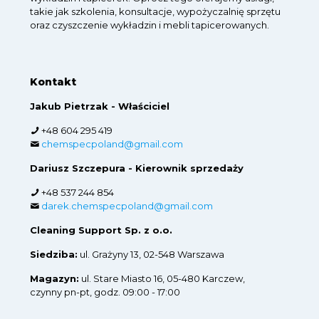
takie jak szkolenia, konsultacje, wypożyczalnię sprzętu
oraz czyszczenie wykładzin i mebli tapicerowanych.
Kontakt
Jakub Pietrzak - Właściciel
+48 604 295 419
chemspecpoland@gmail.com
Dariusz Szczepura - Kierownik sprzedaży
+48 537 244 854
darek.chemspecpoland@gmail.com
Cleaning Support Sp. z o.o.
Siedziba:
ul. Grażyny 13, 02-548 Warszawa
Magazyn:
ul. Stare Miasto 16, 05-480 Karczew,
czynny pn-pt, godz. 09:00 - 17:00