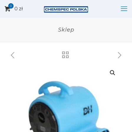
0
0 zł
Sklep