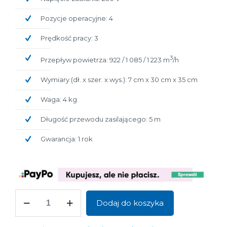
Pozycje operacyjne: 4
Prędkość pracy: 3
3
Przepływ powietrza: 922 / 1 085 / 1 223 m
/h
Wymiary (dł. x szer. x wys.): 7 cm x 30 cm x 35 cm
Waga: 4 kg
Długość przewodu zasilającego: 5 m
Gwarancja: 1 rok
ilość
Dodaj do koszyka
DHP
mini