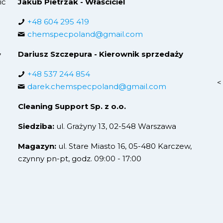
ić
Jakub Pietrzak - Właściciel
+48 604 295 419
chemspecpoland@gmail.com
,
Dariusz Szczepura - Kierownik sprzedaży
+48 537 244 854
<
darek.chemspecpoland@gmail.com
Cleaning Support Sp. z o.o.
Siedziba:
ul. Grażyny 13, 02-548 Warszawa
Magazyn:
ul. Stare Miasto 16, 05-480 Karczew,
czynny pn-pt, godz. 09:00 - 17:00