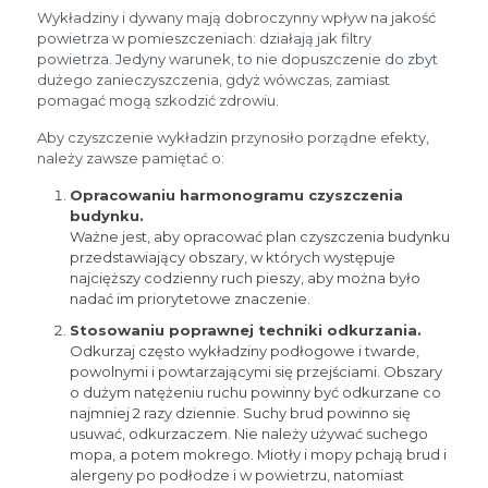
Wykładziny i dywany mają dobroczynny wpływ na jakość
powietrza w pomieszczeniach: działają jak filtry
powietrza. Jedyny warunek, to nie dopuszczenie do zbyt
dużego zanieczyszczenia, gdyż wówczas, zamiast
pomagać mogą szkodzić zdrowiu.
Aby czyszczenie wykładzin przynosiło porządne efekty,
należy zawsze pamiętać o:
Opracowaniu harmonogramu czyszczenia
budynku.
Ważne jest, aby opracować plan czyszczenia budynku
przedstawiający obszary, w których występuje
najcięższy codzienny ruch pieszy, aby można było
nadać im priorytetowe znaczenie.
Stosowaniu poprawnej techniki odkurzania.
Odkurzaj często wykładziny podłogowe i twarde,
powolnymi i powtarzającymi się przejściami. Obszary
o dużym natężeniu ruchu powinny być odkurzane co
najmniej 2 razy dziennie. Suchy brud powinno się
usuwać, odkurzaczem. Nie należy używać suchego
mopa, a potem mokrego. Miotły i mopy pchają brud i
alergeny po podłodze i w powietrzu, natomiast