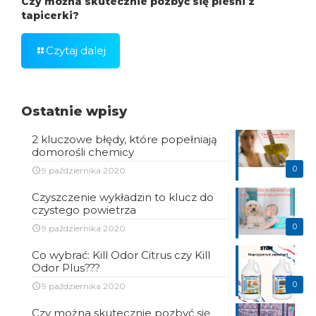
Czy można skutecznie pozbyć się pleśni z
tapicerki?
Czytaj dalej
Ostatnie wpisy
2 kluczowe błędy, które popełniają
domorośli chemicy
0
9 października 2020
Czyszczenie wykładzin to klucz do
czystego powietrza
0
9 października 2020
Co wybrać: Kill Odor Citrus czy Kill
Odor Plus???
0
9 października 2020
Czy można skutecznie pozbyć się