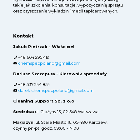
takie jak szkolenia, konsultacje, wypożyczalnię sprzętu
oraz czyszczenie wykładzin i mebli tapicerowanych.
Kontakt
Jakub Pietrzak - Właściciel
+48 604 295 419
chemspecpoland@gmail.com
Dariusz Szczepura - Kierownik sprzedaży
+48 537 244 854
darek.chemspecpoland@gmail.com
Cleaning Support Sp. z o.o.
Siedziba:
ul. Grażyny 13, 02-548 Warszawa
Magazyn:
ul. Stare Miasto 16, 05-480 Karczew,
czynny pn-pt, godz. 09:00 - 17:00