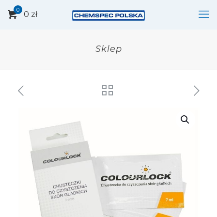
0
0 zł
Sklep