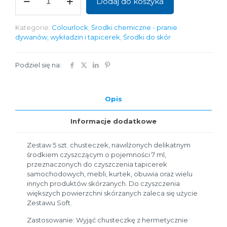
Dodaj do koszyka
Zestaw
chusteczek
do
Kategorie:
Colourlock
,
Środki chemiczne - pranie
czyszczenia
dywanów, wykładzin i tapicerek
,
Środki do skór
skór
Podziel się na:
Opis
Informacje dodatkowe
Zestaw 5 szt. chusteczek, nawilżonych delikatnym
środkiem czyszczącym o pojemności 7 ml,
przeznaczonych do czyszczenia tapicerek
samochodowych, mebli, kurtek, obuwia oraz wielu
innych produktów skórzanych. Do czyszczenia
większych powierzchni skórzanych zaleca się użycie
Zestawu Soft.
Zastosowanie: Wyjąć chusteczkę z hermetycznie