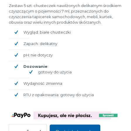
Zestaw 5 szt. chusteczek nawilżonych delikatnym środkiem
czyszczącym o pojemności 7 ml, przeznaczonych do
czyszczenia tapicerek samochodowych, mebli, kurtek,
obuwia oraz wielu innych produktów skórzanych.
Wygląd: białe chusteczki
Zapach: delikatny
pH: nie dotyczy
Dozowanie
:
gotowy do użycia
Wydajność: zmienna
RTU z opakowania: gotowy do użycia
ilość