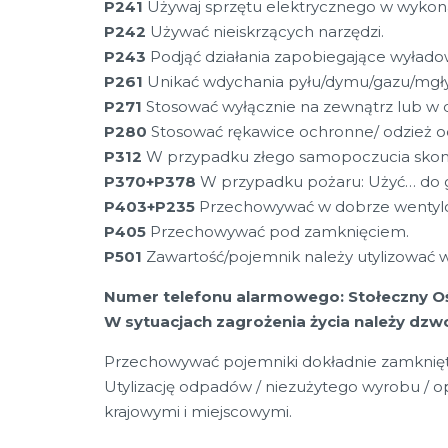
P241
Używaj sprzętu elektrycznego w wyko
P242
Używać nieiskrzących narzędzi.
P243
Podjąć działania zapobiegające wyład
P261
Unikać wdychania pyłu/dymu/gazu/mgły/
P271
Stosować wyłącznie na zewnątrz lub w
P280
Stosować rękawice ochronne/ odzież o
P312
W przypadku złego samopoczucia skon
P370+P378
W przypadku pożaru: Użyć… do g
P403+P235
Przechowywać w dobrze wentylo
P405
Przechowywać pod zamknięciem.
P501
Zawartość/pojemnik należy utylizować w
Numer telefonu alarmowego: Stołeczny Ośr
W sytuacjach zagrożenia życia należy dzw
Przechowywać pojemniki dokładnie zamknięt
Utylizację odpadów / niezużytego wyrobu / 
krajowymi i miejscowymi.