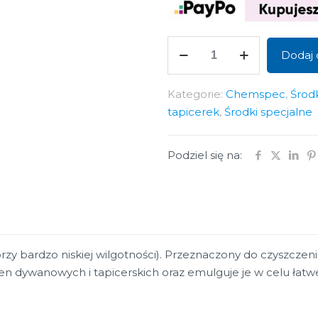
ilość
Dodaj 
Dry
Fabric
Kategorie:
Chemspec
,
Środ
Cleaner
tapicerek
,
Środki specjalne
Podziel się na:
zy bardzo niskiej wilgotności). Przeznaczony do czyszczeni
n dywanowych i tapicerskich oraz emulguje je w celu łatwe