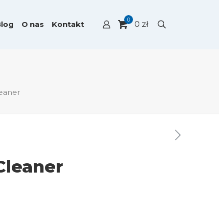
0
Blog
O nas
Kontakt
0 zł
leaner
Cleaner