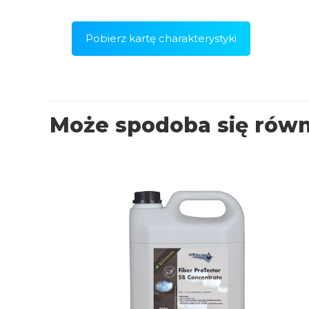
Pobierz kartę charakterystyki
Może spodoba się rów