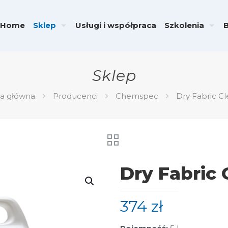
Home
Sklep
Usługi i współpraca
Szkolenia
Sklep
na główna
Producenci
Chemspec
Dry Fabric C
Dry Fabric 
374
zł