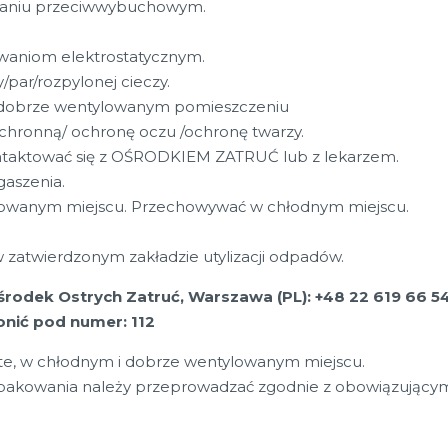
naniu przeciwwybuchowym.
owaniom elektrostatycznym.
par/rozpylonej cieczy.
 dobrze wentylowanym pomieszczeniu
chronną/ ochronę oczu /ochronę twarzy.
taktować się z OŚRODKIEM ZATRUĆ lub z lekarzem.
aszenia.
wanym miejscu. Przechowywać w chłodnym miejscu.
 zatwierdzonym zakładzie utylizacji odpadów.
odek Ostrych Zatruć, Warszawa (PL): +48 22 619 66 54
onić pod numer: 112
e, w chłodnym i dobrze wentylowanym miejscu.
opakowania należy przeprowadzać zgodnie z obowiązującym