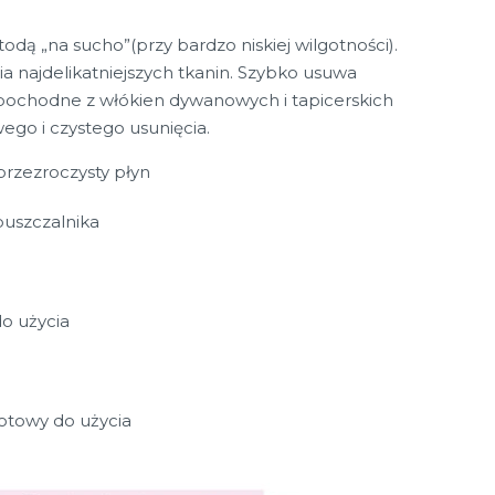
odą „na sucho”(przy bardzo niskiej wilgotności).
a najdelikatniejszych tkanin. Szybko usuwa
pochodne z włókien dywanowych i tapicerskich
wego i czystego usunięcia.
rzezroczysty płyn
puszczalnika
o użycia
otowy do użycia