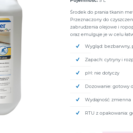
Pojemność:
5 L
Środek do prania tkanin met
Przeznaczony do czyszczeni
zabrudzenia olejowe i ropo
oraz emulguje je w celu łat
Wygląd: bezbarwny, p
Zapach: cytryny i roz
pH: nie dotyczy
Dozowanie: gotowy d
Wydajność: zmienna
RTU z opakowania: g