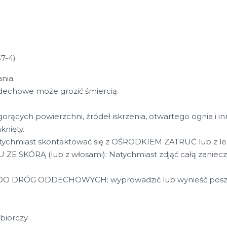
7-4)
nia.
oddechowe może grozić śmiercią.
rących powierzchni, źródeł iskrzenia, otwartego ognia i inn
nięty.
hmiast skontaktować się z OŚRODKIEM ZATRUĆ lub z le
SKÓRĄ (lub z włosami): Natychmiast zdjąć całą zanieczy
 DRÓG ODDECHOWYCH: wyprowadzić lub wynieść poszkod
biorczy.