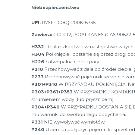
Niebezpieczeństwo
UFI:
R7SF-D08Q-200K-6735
Zawiera:
C10-C12, ISOALKANES (CAS 90622-5
H332
Działa szkodliwie w następstwie wdycha
H304
Połknięcie i dostanie się przez drogi 
H226
Łatwopalna ciecz i pary.
P210
Przechowywać z dala od źródeł ciepła, go
P233
Przechowywać pojemnik szczelnie zamk
P301+P310
W PRZYPADKU POŁKNIĘCIA: Natyc
P303+P361+P353
W PRZYPADKU KONTAKTU ZE 
strumieniem wody [lub prysznicem].
P304+P340
W PRZYPADKU DOSTANIA SIĘ DO
mu warunki do swobodnego oddychania.
P331
NIE wywoływać wymiotów.
P240
Uziemić i połączyć pojemnik i sprzęt od